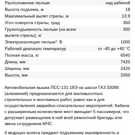
Расположение люльки
над кабиной
Высота подъема, м
18
Максимальный вылет стрелы, м
13.9
Угол поворота стрелы, град
360
Грузоподъемность люльки (на всем
300
вылете стрелы), кг
Электроизоляция люльки*, В
1000
Рабочий диапазон температур
от -40 до +40 °С
Полная масса, кг
6540
Длина, мм
7420
Ширина, мм
2420
Высота, мм
3350
Автомобильная вышка ПСС-131.18Э на шасси ГАЗ 33088
(алюминий) предназначается для маловысотных
строительных и монтажных работ, равно как и для
осуществления аварийно-спасательных мероприятий. Кабина
с расширенным количеством мест вмещает 5 пассажиров, что
допускает размещение в ней всей ремонтной бригады или
звена сотрудников МЧС.
4 ведущих колеса придают подъемнику маневренность и