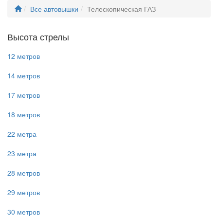
Все автовышки
Телескопическая ГАЗ
Высота стрелы
12 метров
14 метров
17 метров
18 метров
22 метра
23 метра
28 метров
29 метров
30 метров