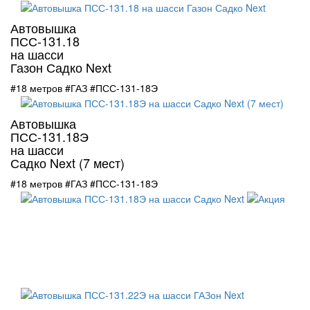
Автовышка
ПСС-131.18
на шасси
Газон Садко Next
#18 метров
#ГАЗ
#ПСС-131-18Э
Автовышка
ПСС-131.18Э
на шасси
Садко Next (7 мест)
#18 метров
#ГАЗ
#ПСС-131-18Э
Автовышка
ПСС-131.18Э
на шасси
Садко Next
#18 метров
#ГАЗ
#ПСС-131-18Э