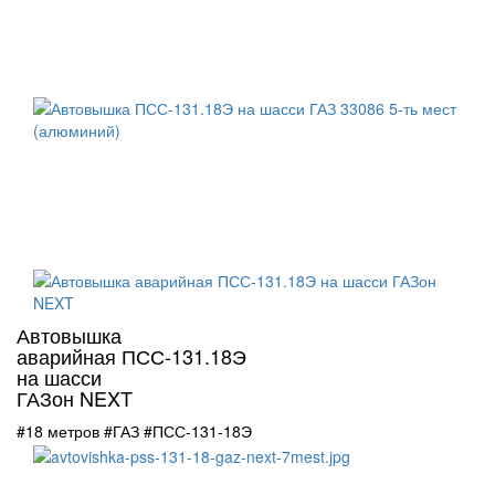
ПСС-131.18Э
на шасси
ГАЗОН NEXT (7 МЕСТ)
#18 метров
#ГАЗ
#ПСС-131-18Э
Автовышка
ПСС-131.18Э
на шасси
ГАЗ 33088 5-ть мест (алюминий)
#18 метров
#ГАЗ
#ПСС-131-18Э
Автовышка
аварийная ПСС-131.18Э
на шасси
ГАЗон NEXT
#18 метров
#ГАЗ
#ПСС-131-18Э
Автовышка