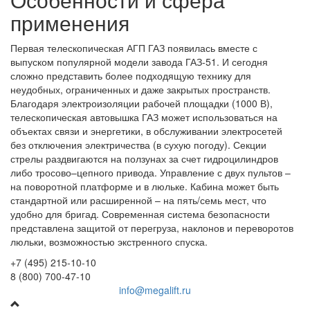
применения
Первая телескопическая АГП ГАЗ появилась вместе с
выпуском популярной модели завода ГАЗ-51. И сегодня
сложно представить более подходящую технику для
неудобных, ограниченных и даже закрытых пространств.
Благодаря электроизоляции рабочей площадки (1000 В),
телескопическая автовышка ГАЗ может использоваться на
объектах связи и энергетики, в обслуживании электросетей
без отключения электричества (в сухую погоду). Секции
стрелы раздвигаются на ползунах за счет гидроцилиндров
либо тросово–цепного привода. Управление с двух пультов –
на поворотной платформе и в люльке. Кабина может быть
стандартной или расширенной – на пять/семь мест, что
удобно для бригад. Современная система безопасности
представлена защитой от перегруза, наклонов и переворотов
люльки, возможностью экстренного спуска.
+7 (495) 215-10-10
8 (800) 700-47-10
info@megalift.ru